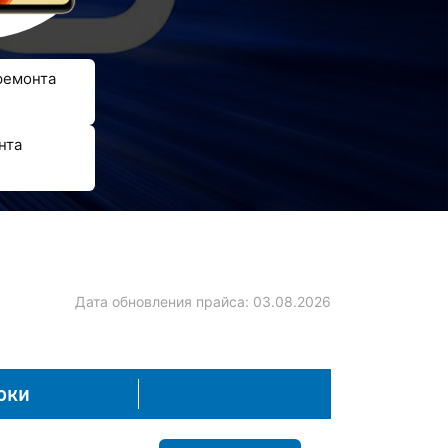
ремонта
нта
Дата обновления прайса:
03.08.2026
оки