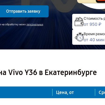
Отправить заявку
Стоимость 
от 950 ₽
е на обработку моих
персональных
Время ремо
от 40 мин
а Vivo Y36 в Екатеринбурге
Цена, от
Ср