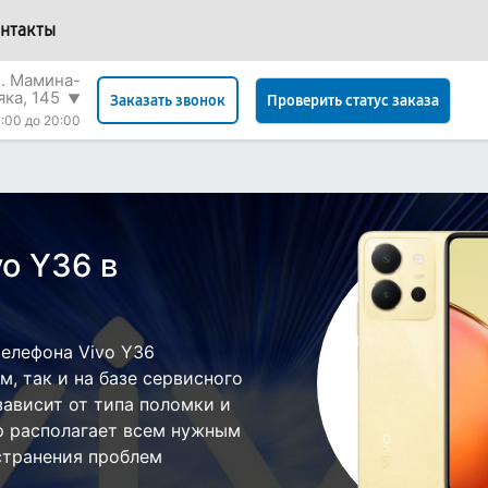
нтакты
л. Мамина-
яка, 145
▼
Проверить статус заказа
Заказать звонок
:00 до 20:00
o Y36 в
елефона Vivo Y36
, так и на базе сервисного
зависит от типа поломки и
р располагает всем нужным
странения проблем